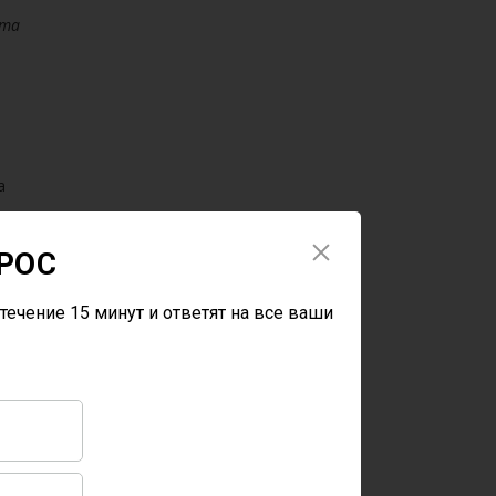
нта
а
РОС
течение 15 минут и ответят на все ваши