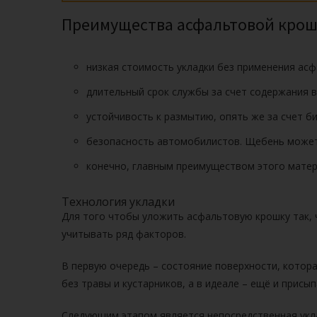
Преимущества асфальтовой кро
низкая стоимость укладки без применения асф
длительный срок службы за счет содержания в
устойчивость к размытию, опять же за счет би
безопасность автомобилистов. Щебень может в
конечно, главным преимуществом этого матер
Технология укладки
Для того чтобы
уложить асфальтовую крошку
так,
учитывать ряд факторов.
В первую очередь – состояние поверхности, котор
без травы и кустарников, а в идеале – ещё и присып
Следующим этапом является непосредственная
укл