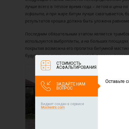
лучше всего в тёплое время года – летом и цена н
асфальта,
и при жаре битум лучше схватывается, б
результатов крошка должна быть уложена равномерн
Последним обязательным этапом является трамбов
используются выброплиты, а на больших площадях 
покрытия возможна его пропитка битумной мастико
будут лучше склеены между собой, поэтому вероят
СТОИМОСТЬ
АСФАЛЬТИРОВАНИЯ
Оставьте с
ЗАДАЙТЕ НАМ
ВОПРОС
Виджет создан в сервисе
Moclients.com