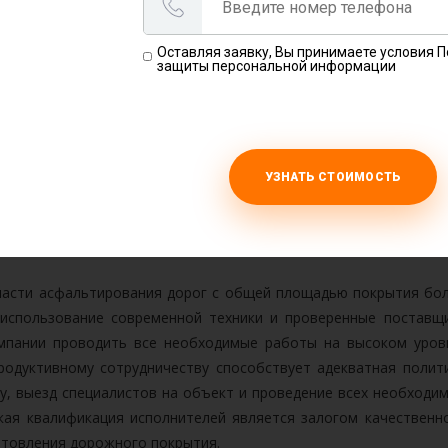
Оставляя заявку, Вы принимаете условия 
защиты персональной информации
тров
УЗНАТЬ СТОИМОСТЬ
ебольшом участке – посильная задача для любого желающ
т времени, сил, физического здоровья и наличия спецтехни
ссионалам, с чем согласятся очень многие.
бласти асфальтирования дорог с общей площадью покрытия бо
использование современной техники и проверенные поставщ
мпании проводить все необходимые работы на высоком уров
родуктивному сотрудничеству способствует адекватная полит
у, выезд специалистов на объект и проведение всех необходи
кая квалификация исполнителей является залогом качественн
готовления дорожного покрытия.