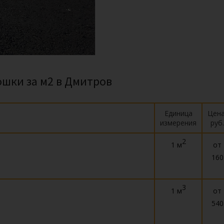
ошки за м2 в Дмитров
Единица
Цена
измерения
руб.
2
1 м
от
160
3
1 м
от
540