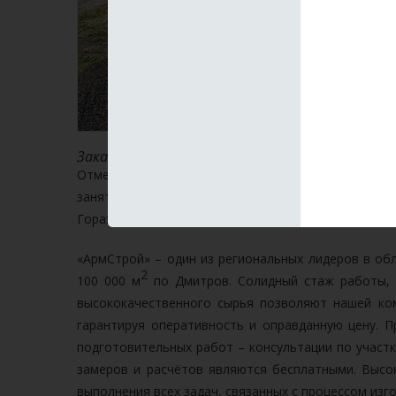
Заказать укладку асфальтовой крошки в Дми
Отметим, что
укладка асфальтовой крошки
на н
заняться проведением работ, однако она требуе
Гораздо проще и рентабельнее обратиться к профе
«АрмСтрой» – один из региональных лидеров в о
2
100 000 м
по Дмитров. Солидный стаж работы, 
высококачественного сырья позволяют нашей ко
гарантируя оперативность и оправданную цену. П
подготовительных работ – консультации по участк
замеров и расчётов являются бесплатными. Высо
выполнения всех задач, связанных с процессом из