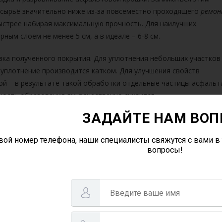
а сырьё значительно ниже из-за повсеместно проходящего
ремо
ыстрее набирая максимальную прочность. Для наилучших
ым слоем не менее 5 см, а в идеале – 6-8 см.
ка полученного покрытия. Для уплотнения небольших участков
уплотнение производится катком. Для улучшения свойств
й – в результате такой обработки отдельные частицы асфальт
ность образования ям существенно снизится.
ЗАДАЙТЕ НАМ ВОП
вой номер телефона, наши специалисты свяжутся с вами в 
вопросы!