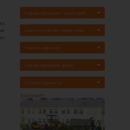
Асфальтирование территорий
а с
ые
Благоустройство территорий
ают
Ремонт асфальта
Асфальтирование дорог
Укладка асфальта
gujujujuyjuhj