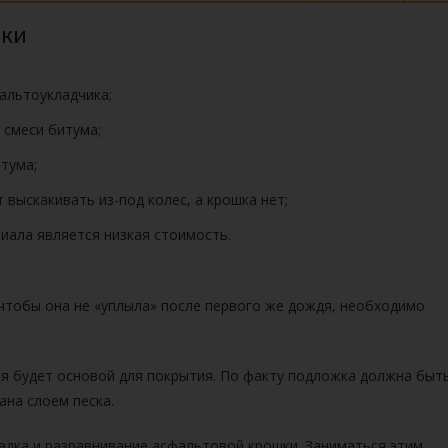
шки
альтоукладчика;
 смеси битума;
тума;
ыскакивать из-под колес, а крошка нет;
иала является низкая стоимость.
 чтобы она не «уплыла» после первого же дождя, необходимо
ая будет основой для покрытия. По факту подложка должна быт
ана слоем песка.
адка и разравнивание асфальтовой крошки.
Заниматься этим