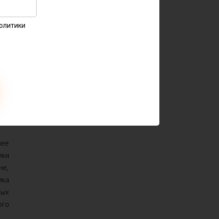
Политики
его
ки…
лее
ики
не,
ика
мых
ого