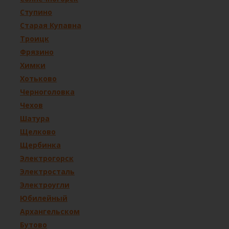
Ступино
Старая Купавна
Троицк
Фрязино
Химки
Хотьково
Черноголовка
Чехов
Шатура
Щелково
Щербинка
Электрогорск
Электросталь
Электроугли
Юбилейный
Архангельском
Бутово