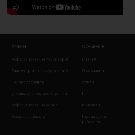
Услуги
Основные
Асфальтирование территорий
Главная
Благоустройство территорий
О компании
Ремонт асфальта
Услуги
укладка асфальтовой крошки
Цены
Асфальтирование дорог
Контакты
Укладка асфальта
Города где мы
работаем