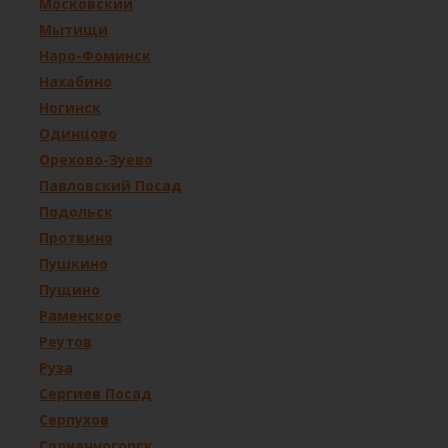
Московский
Мытищи
Наро-Фоминск
Нахабино
Ногинск
Одинцово
Орехово-Зуево
Павловский Посад
Подольск
Протвино
Пушкино
Пущино
Раменское
Реутов
Руза
Сергиев Посад
Серпухов
Солнечногорск