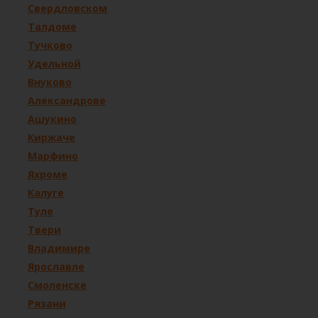
Свердловском
Талдоме
Тучково
Удельной
Внуково
Александрове
Ашукино
Киржаче
Марфино
Яхроме
Калуге
Туле
Твери
Владимире
Ярославле
Смоленске
Рязани