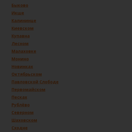
Быково
Икше
Калининце
Киевском
Купавна
Лесном
Малаховке
Монино
Новинках
Октябрьском
Павловской Слободе
Первомайском
Песках
Рублёво
Северном
Шаховском
Сходне