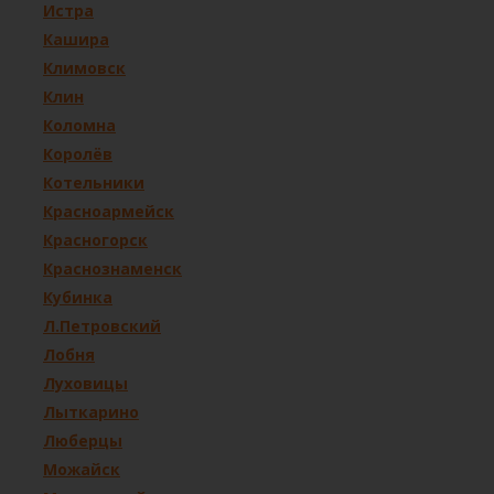
Истра
Кашира
Климовск
Клин
Коломна
Королёв
Котельники
Красноармейск
Красногорск
Краснознаменск
Кубинка
Л.Петровский
Лобня
Луховицы
Лыткарино
Люберцы
Можайск